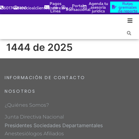
Pagos
Agenda tu
Rutas
Portal
en
asesoría
gremiales
6017448100
servicioalcliente@scare.org.co
Transaccional
Línea
jurídica
de reporte
1444 de 2025
INFORMACIÓN DE CONTACTO
NOSOTROS
¿Quiénes Somos?
Junta Directiva Nacional
Presidentes Sociedades Departamentales
Anestesiólogos Afiliados