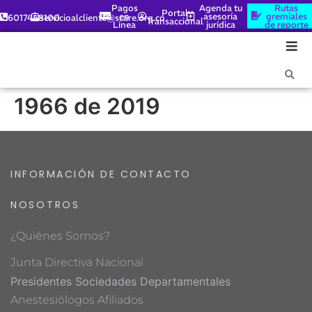
Pagos
Agenda tu
Rutas
Portal
en
asesoría
gremiales
6017448100
servicioalcliente@scare.org.co
Transaccional
Línea
jurídica
de reporte
1966 de 2019
INFORMACIÓN DE CONTACTO
NOSOTROS
¿Quiénes Somos?
Junta Directiva Nacional
Presidentes Sociedades Departamentales
Anestesiólogos Afiliados