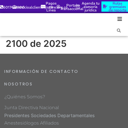
Pagos
Agenda tu
Rutas
Portal
en
asesoría
gremiales
6017448100
servicioalcliente@scare.org.co
Transaccional
Línea
jurídica
de reporte
2100 de 2025
INFORMACIÓN DE CONTACTO
NOSOTROS
¿Quiénes Somos?
Junta Directiva Nacional
Presidentes Sociedades Departamentales
Anestesiólogos Afiliados