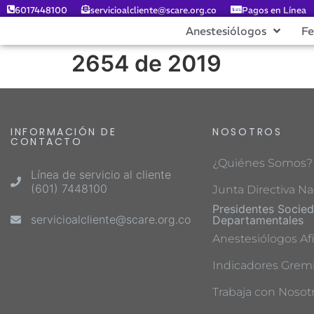
6017448100
servicioalcliente@scare.org.co
Pagos en Línea
Anestesiólogos
F
2654 de 2019
INFORMACIÓN DE
NOSOTROS
CONTACTO
¿Quiénes Somos?
Línea de servicio al cliente
(601) 7448100
Junta Directiva Na
Presidentes Socie
servicioalcliente@scare.org.co
Departamentales
Anestesiólogos Afi
Indicadores Gremi
Trabaja con Nosot