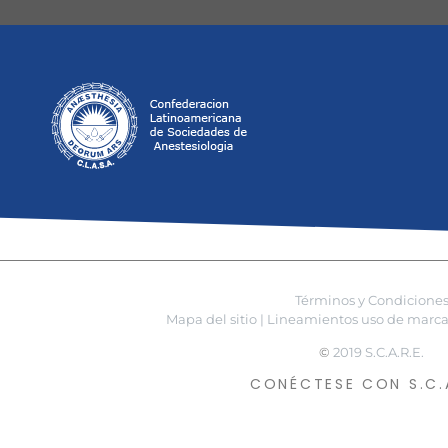
Términos y Condicione
Mapa del sitio |
Lineamientos uso de marca 
©
2019 S.C.A.R.E.
CONÉCTESE CON S.C.A