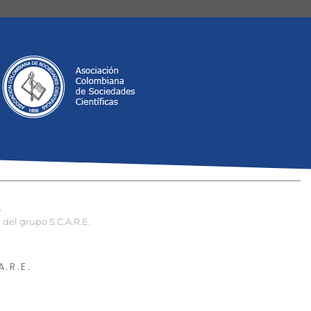
s
del grupo S.C.A.R.E.
.R.E.