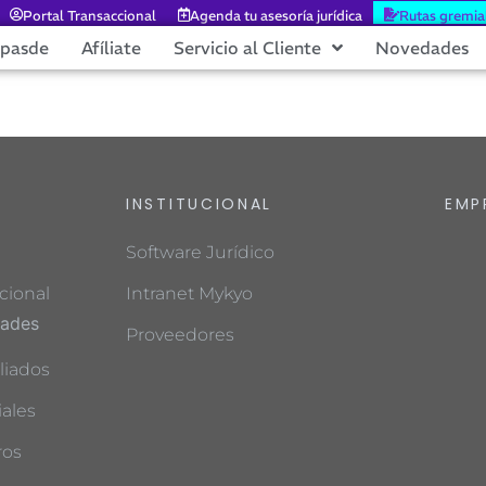
Portal Transaccional
Agenda tu asesoría jurídica
Rutas gremia
epasde
Afíliate
Servicio al Cliente
Novedades
INSTITUCIONAL
EMP
Software Jurídico
cional
Intranet Mykyo
dades
Proveedores
liados
ales
ros