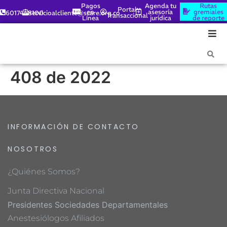
Pagos
Agenda tu
Rutas
Portal
en
asesoría
gremiales
6017448100
servicioalcliente@scare.org.co
Transaccional
Línea
jurídica
de reporte
408 de 2022
INFORMACIÓN DE CONTACTO
NOSOTROS
¿Quiénes Somos?
Junta Directiva Nacional
Presidentes Sociedades Departamentales
Anestesiólogos Afiliados