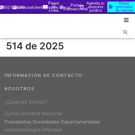
Pagos
Agenda tu
Rutas
Portal
en
asesoría
gremiales
6017448100
servicioalcliente@scare.org.co
Transaccional
Línea
jurídica
de reporte
514 de 2025
INFORMACIÓN DE CONTACTO
NOSOTROS
¿Quiénes Somos?
Junta Directiva Nacional
Presidentes Sociedades Departamentales
Anestesiólogos Afiliados