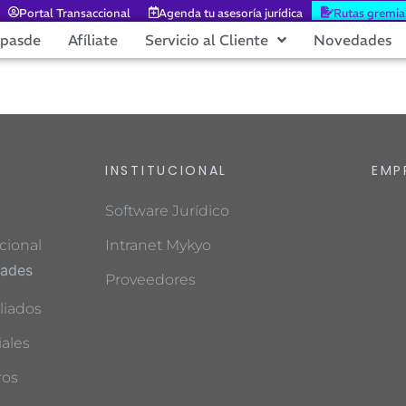
Portal Transaccional
Agenda tu asesoría jurídica
Rutas gremia
epasde
Afíliate
Servicio al Cliente
Novedades
INSTITUCIONAL
EMP
Software Jurídico
cional
Intranet Mykyo
dades
Proveedores
liados
ales
ros