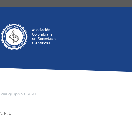
s
del grupo S.C.A.R.E.
.R.E.