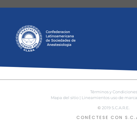
Términos y Condicione
Mapa del sitio |
Lineamientos uso de marca 
©
2019 S.C.A.R.E.
CONÉCTESE CON S.C.A