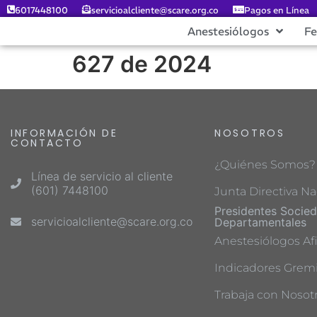
6017448100
servicioalcliente@scare.org.co
Pagos en Línea
Anestesiólogos
F
627 de 2024
INFORMACIÓN DE
NOSOTROS
CONTACTO
¿Quiénes Somos?
Línea de servicio al cliente
(601) 7448100
Junta Directiva Na
Presidentes Socie
servicioalcliente@scare.org.co
Departamentales
Anestesiólogos Afi
Indicadores Gremi
Trabaja con Nosot