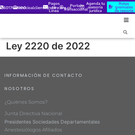
Pagos
Agenda tu
Rutas
Portal
en
asesoría
gremiales
6017448100
servicioalcliente@scare.org.co
Transaccional
Línea
jurídica
de reporte
Ley 2220 de 2022
INFORMACIÓN DE CONTACTO
NOSOTROS
¿Quiénes Somos?
Junta Directiva Nacional
Presidentes Sociedades Departamentales
Anestesiólogos Afiliados