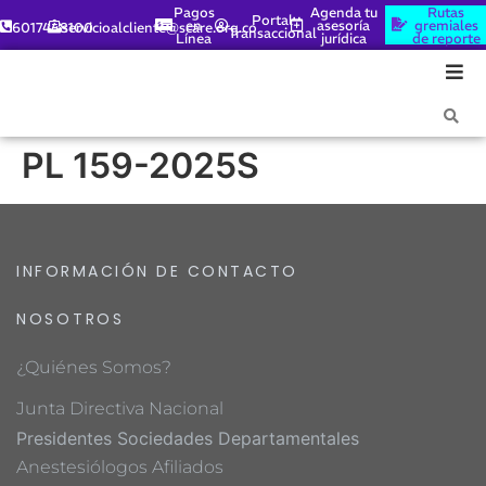
Pagos
Agenda tu
Rutas
Portal
en
asesoría
gremiales
6017448100
servicioalcliente@scare.org.co
Transaccional
Línea
jurídica
de reporte
PL 159-2025S
INFORMACIÓN DE CONTACTO
NOSOTROS
¿Quiénes Somos?
Junta Directiva Nacional
Presidentes Sociedades Departamentales
Anestesiólogos Afiliados