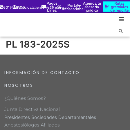
Pagos
Agenda tu
Rutas
Portal
en
asesoría
gremiales
6017448100
servicioalcliente@scare.org.co
Transaccional
Línea
jurídica
de reporte
PL 183-2025S
INFORMACIÓN DE CONTACTO
NOSOTROS
¿Quiénes Somos?
Junta Directiva Nacional
Presidentes Sociedades Departamentales
Anestesiólogos Afiliados