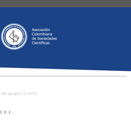
s
del grupo S.C.A.R.E.
.R.E.