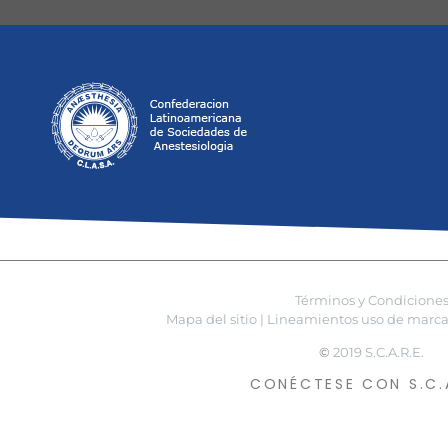
Términos y Condicione
Mapa del sitio |
Lineamientos uso de marca 
©
2019 S.C.A.R.E.
CONÉCTESE CON S.C.A