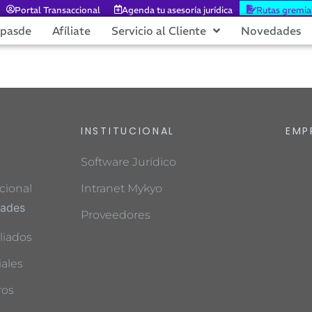
Portal Transaccional
Agenda tu asesoría jurídica
Rutas gremia
epasde
Afíliate
Servicio al Cliente
Novedades
INSTITUCIONAL
EMP
Software Jurídico
cional
Intranet Mykyo
dades
Proveedores
liados
ales
ros