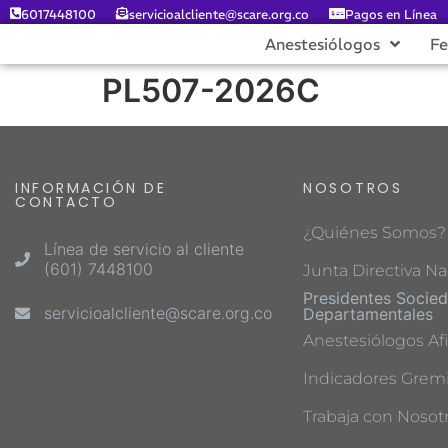
6017448100
servicioalcliente@scare.org.co
Pagos en Línea
Anestesiólogos
F
PL507-2026C
INFORMACIÓN DE
NOSOTROS
CONTACTO
¿Quiénes Somos?
Línea de servicio al cliente
(601) 7448100
Junta Directiva Na
Presidentes Socie
servicioalcliente@scare.org.co
Departamentales
Anestesiólogos Afi
Indicadores Gremi
Trabaja con Nosot