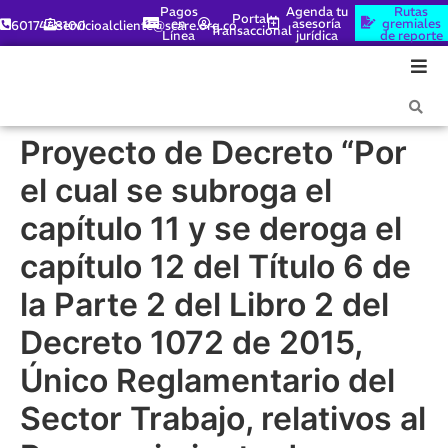
Pagos
Agenda tu
Rutas
Portal
en
asesoría
gremiales
6017448100
servicioalcliente@scare.org.co
Transaccional
Línea
jurídica
de reporte
Proyecto de Decreto “Por
el cual se subroga el
capítulo 11 y se deroga el
capítulo 12 del Título 6 de
la Parte 2 del Libro 2 del
Decreto 1072 de 2015,
Único Reglamentario del
Sector Trabajo, relativos al