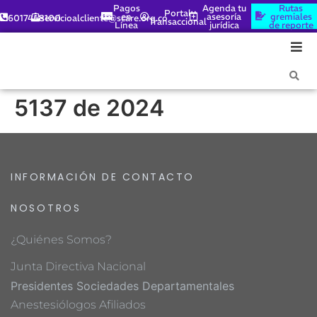
Pagos
Agenda tu
Rutas
Portal
en
asesoría
gremiales
6017448100
servicioalcliente@scare.org.co
Transaccional
Línea
jurídica
de reporte
5137 de 2024
INFORMACIÓN DE CONTACTO
NOSOTROS
¿Quiénes Somos?
Junta Directiva Nacional
Presidentes Sociedades Departamentales
Anestesiólogos Afiliados