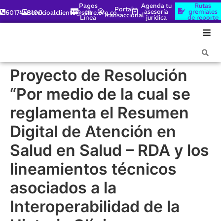
Pagos
Agenda tu
Rutas
Portal
en
asesoría
gremiales
6017448100
servicioalcliente@scare.org.co
Transaccional
Línea
jurídica
de reporte
Proyecto de Resolución
“Por medio de la cual se
reglamenta el Resumen
Digital de Atención en
Salud en Salud – RDA y los
lineamientos técnicos
asociados a la
Interoperabilidad de la