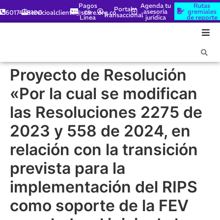
Pagos
Agenda tu
Rutas
Portal
en
asesoría
gremiales
6017448100
servicioalcliente@scare.org.co
Transaccional
Línea
jurídica
de reporte
Proyecto de Resolución
«Por la cual se modifican
las Resoluciones 2275 de
2023 y 558 de 2024, en
relación con la transición
prevista para la
implementación del RIPS
como soporte de la FEV