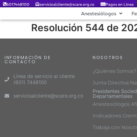
6017448100
servicioalcliente@scare.org.co
Pagos en Línea
Anestesiólogos
F
Resolución 544 de 20
INFORMACIÓN DE
NOSOTROS
CONTACTO
¿Quiénes Somos?
Línea de servicio al cliente
(601) 7448100
Junta Directiva Na
Presidentes Socie
servicioalcliente@scare.org.co
Departamentales
Anestesiólogos Afi
Indicadores Gremi
Trabaja con Nosot