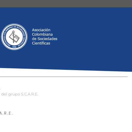
s
del grupo S.C.A.R.E.
.R.E.