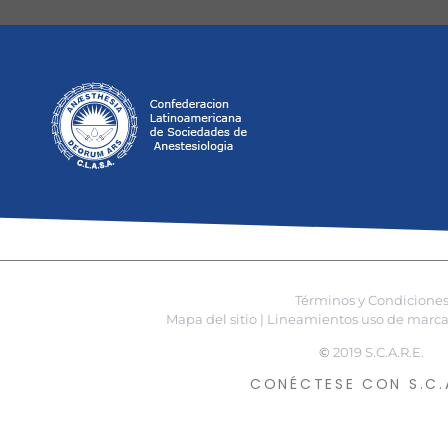
Términos y Condicione
Mapa del sitio |
Lineamientos uso de marca 
©
2019 S.C.A.R.E.
CONÉCTESE CON S.C.A