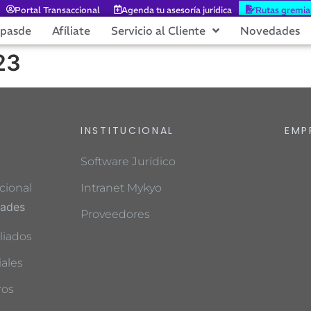
Portal Transaccional
Agenda tu asesoría jurídica
Rutas gremia
epasde
Afíliate
Servicio al Cliente
Novedades
23
INSTITUCIONAL
EMP
Software Jurídico
cional
Intranet Mykyo
dades
Proveedores
liados
ales
ros