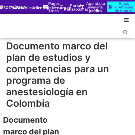
Pagos
Agenda tu
Rutas
Portal
en
asesoría
gremiales
6017448100
servicioalcliente@scare.org.co
Transaccional
Línea
jurídica
de reporte
Documento marco del
plan de estudios y
competencias para un
programa de
anestesiología en
Colombia
Documento
marco del plan