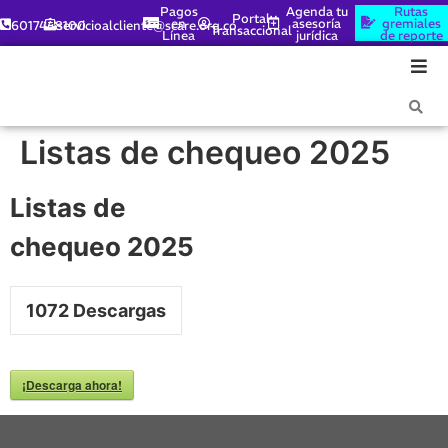
Pagos
Agenda tu
Rutas
Portal
en
asesoría
gremiales
6017448100
servicioalcliente@scare.org.co
Transaccional
Línea
jurídica
de reporte
Listas de chequeo 2025
Listas de
chequeo 2025
1072
Descargas
¡Descarga ahora!