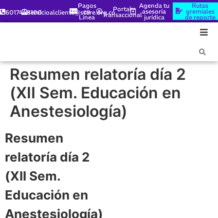
Pagos
Agenda tu
Rutas
Portal
en
asesoría
gremiales
6017448100
servicioalcliente@scare.org.co
Transaccional
Línea
jurídica
de reporte
Resumen relatoría día 2
(XII Sem. Educación en
Anestesiología)
Resumen
relatoría día 2
(XII Sem.
Educación en
Anestesiología)