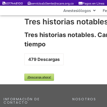
6017448100
servicioalcliente@scare.org.co
Pagos en Línea
Anestesiólogos
F
Tres historias notable
Tres historias notables. C
tiempo
479
Descargas
¡Descarga ahora!
INFORMACIÓN DE
NOSOTROS
CONTACTO