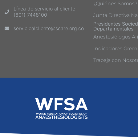
¿Quiénes Somos?
Línea de servicio al cliente
(601) 7448100
Junta Directiva Na
Presidentes Socie
servicioalcliente@scare.org.co
Departamentales
Anestesiólogos Afi
Indicadores Gremi
Trabaja con Nosot