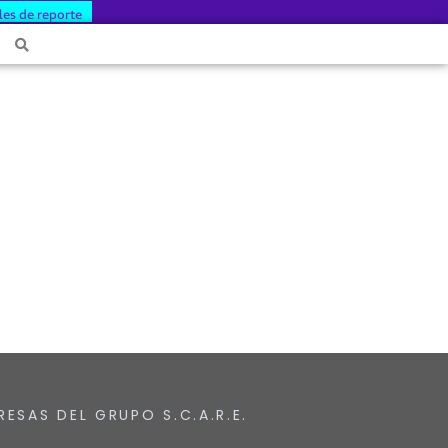
les de reporte
RESAS DEL GRUPO S.C.A.R.E.