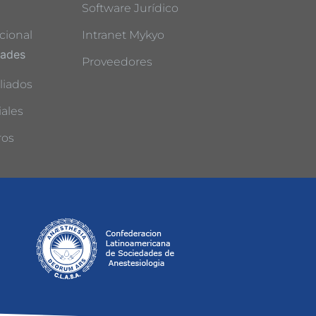
Software Jurídico
cional
Intranet Mykyo
dades
Proveedores
liados
ales
ros