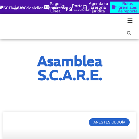
Pagos
Agenda tu
Rutas
Portal
en
asesoría
gremiales
6017448100
servicioalcliente@scare.org.co
Transaccional
Línea
jurídica
de reporte
Asamblea
S.c.a.r.e.
ANESTESIOLOGÍA