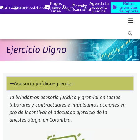
Pagos
Agenda tu
Rutas
Portal
en
asesoría
gremiales
6017448100
servicioalcliente@scare.org.co
Transaccional
Línea
jurídica
de reporte
Ejercicio Digno
Asesoría jurídico-gremial
Te brindamos asesoría jurídica y gremial en temas
laborales y contractuales e impulsamos acciones en
pro de incentivar el adecuado ejercicio de la
anestesiología en Colombia.