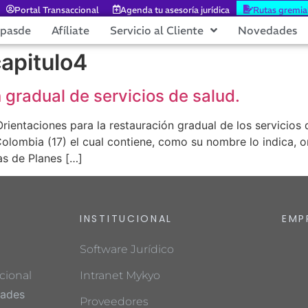
Portal Transaccional
Agenda tu asesoría jurídica
Rutas gremia
epasde
Afíliate
Servicio al Cliente
Novedades
apitulo4
 gradual de servicios de salud.
rientaciones para la restauración gradual de los servicios 
olombia (17) el cual contiene, como su nombre lo indica, or
as de Planes […]
INSTITUCIONAL
EMP
Software Jurídico
cional
Intranet Mykyo
dades
Proveedores