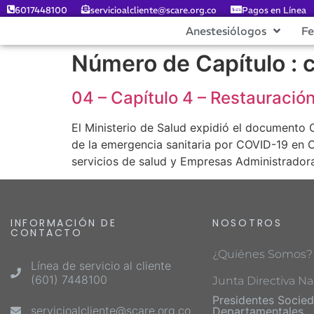
6017448100
servicioalcliente@scare.org.co
Pagos en Línea
Anestesiólogos
F
Número de Capítulo :
c
04 – Capítulo 4 – Restauración
El Ministerio de Salud expidió el documento O
de la emergencia sanitaria por COVID-19 en C
servicios de salud y Empresas Administrador
INFORMACIÓN DE
NOSOTROS
CONTACTO
¿Quiénes Somos?
Línea de servicio al cliente
(601) 7448100
Junta Directiva Na
Presidentes Socie
servicioalcliente@scare.org.co
Departamentales