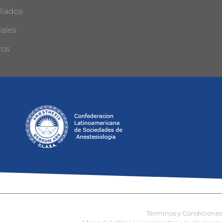
liados
ales
ros
Términos y Condicione