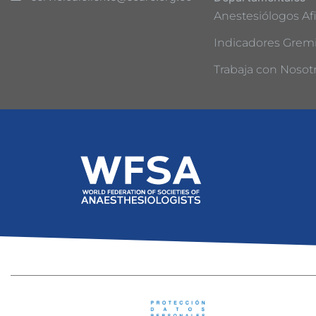
Anestesiólogos Afi
Indicadores Gremi
Trabaja con Nosot