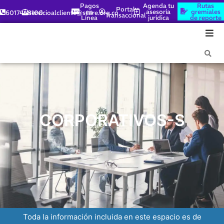
Pagos
Agenda tu
Rutas
Portal
en
asesoría
gremiales
6017448100
servicioalcliente@scare.org.co
Transaccional
Línea
jurídica
de reporte
CORPORATIVOS-S
Toda la información incluida en este espacio es de