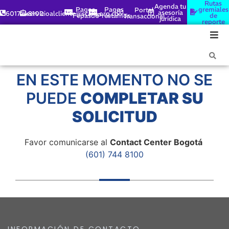
Rutas
Agenda tu
Pagos
Pagos
gremiales
Portal
asesoría
6017448100
servicioalcliente@scare.org.co
Fepasde
Préstamos
de
Transaccional
jurídica
reporte
EN ESTE MOMENTO NO SE
PUEDE
COMPLETAR SU
SOLICITUD
Favor comunicarse al
Contact Center Bogotá
(601)
744 8100