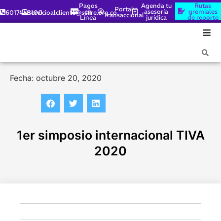
Pagos
Agenda tu
Rutas
Portal
en
asesoría
gremiales
6017448100
servicioalcliente@scare.org.co
Transaccional
Línea
jurídica
de reporte
Fecha: octubre 20, 2020
1er simposio internacional TIVA
2020