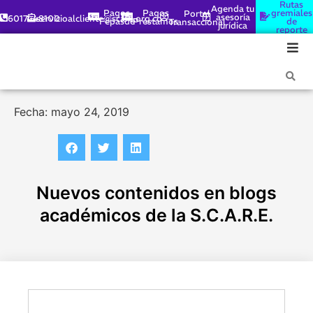
Rutas
Agenda tu
Pagos
Pagos
gremiales
Portal
asesoría
6017448100
servicioalcliente@scare.org.co
Fepasde
Préstamos
de
Transaccional
jurídica
reporte
Fecha: mayo 24, 2019
Nuevos contenidos en blogs
académicos de la S.C.A.R.E.