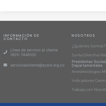
INFORMACIÓN DE
NOSOTROS
CONTACTO
¿Quiénes Somos?
Línea de servicio al cliente
(601) 7448100
Junta Directiva Na
Presidentes Socie
servicioalcliente@scare.org.co
Departamentales
Anestesiólogos Afi
Indicadores Gremi
Trabaja con Nosot