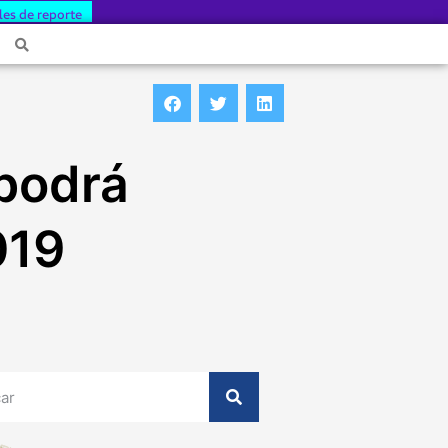
les de reporte
 podrá
019