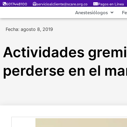
6017448100
servicioalcliente@scare.org.co
Pagos en Línea
Anestesiólogos
F
Fecha: agosto 8, 2019
Actividades gremi
perderse en el ma