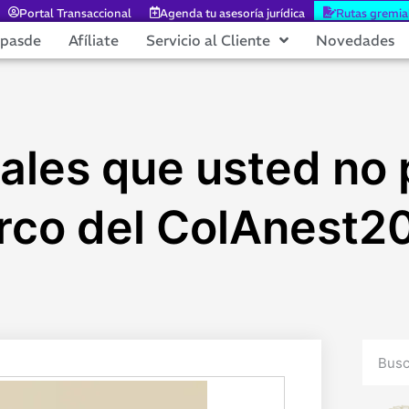
Portal Transaccional
Agenda tu asesoría jurídica
Rutas gremia
epasde
Afíliate
Servicio al Cliente
Novedades
ales que usted no
rco del ColAnest2