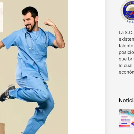
La S.C.
existen
talent
posici
que bri
lo cual
económ
Notic