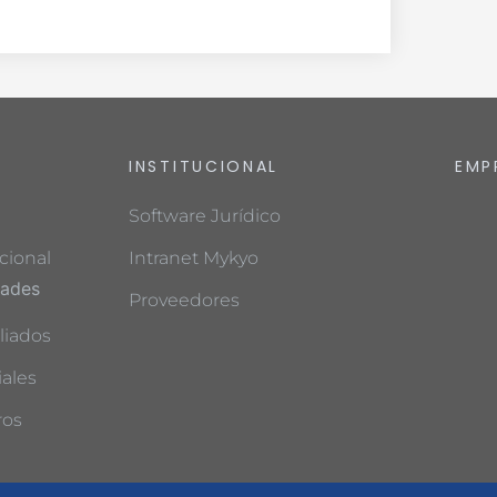
INSTITUCIONAL
EMP
Software Jurídico
cional
Intranet Mykyo
dades
Proveedores
liados
ales
ros