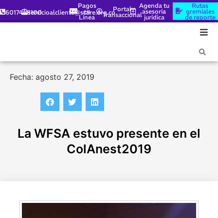
Pagos
Agenda tu
Rutas
Portal
en
asesoría
gremiales
6017448100
servicioalcliente@scare.org.co
Transaccional
Línea
jurídica
de reporte
Fecha: agosto 27, 2019
La WFSA estuvo presente en el
ColAnest2019