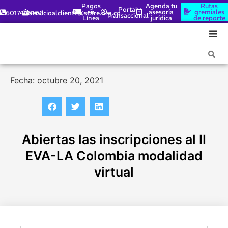
Pagos
Agenda tu
Rutas
Portal
en
asesoría
gremiales
6017448100
servicioalcliente@scare.org.co
Transaccional
Línea
jurídica
de reporte
Fecha: octubre 20, 2021
Abiertas las inscripciones al II
EVA-LA Colombia modalidad
virtual