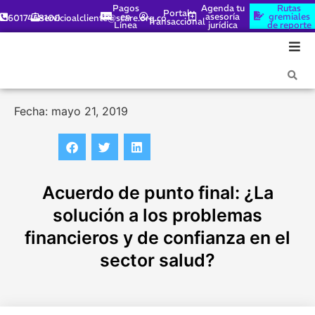
Pagos
Agenda tu
Rutas
Portal
en
asesoría
gremiales
6017448100
servicioalcliente@scare.org.co
Transaccional
Línea
jurídica
de reporte
Fecha: mayo 21, 2019
Acuerdo de punto final: ¿La
solución a los problemas
financieros y de confianza en el
sector salud?