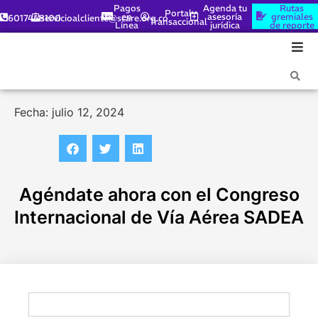
Pagos
Agenda tu
Rutas
Portal
en
asesoría
gremiales
6017448100
servicioalcliente@scare.org.co
Transaccional
Línea
jurídica
de reporte
Fecha: julio 12, 2024
Agéndate ahora con el Congreso
Internacional de Vía Aérea SADEA