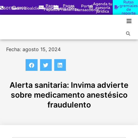
Rutas
Agenda tu
Pagos
Pagos
gremiales
Portal
asesoría
6017448100
servicioalcliente@scare.org.co
Fepasde
Préstamos
de
Transaccional
jurídica
reporte
Fecha: agosto 15, 2024
Alerta sanitaria: Invima advierte
sobre medicamento anestésico
fraudulento