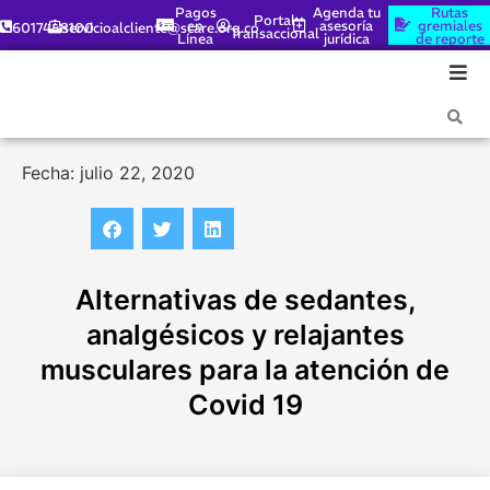
Pagos
Agenda tu
Rutas
Portal
en
asesoría
gremiales
6017448100
servicioalcliente@scare.org.co
Transaccional
Línea
jurídica
de reporte
Fecha: julio 22, 2020
Alternativas de sedantes,
analgésicos y relajantes
musculares para la atención de
Covid 19