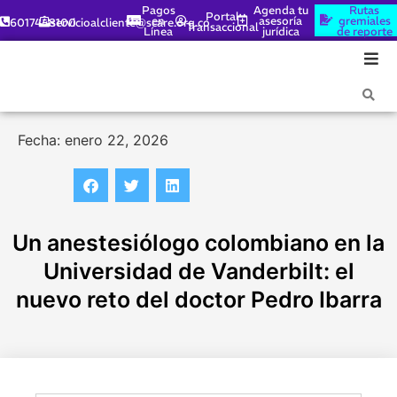
Pagos
Agenda tu
Rutas
Portal
en
asesoría
gremiales
6017448100
servicioalcliente@scare.org.co
Transaccional
Línea
jurídica
de reporte
Fecha: enero 22, 2026
Un anestesiólogo colombiano en la
Universidad de Vanderbilt: el
nuevo reto del doctor Pedro Ibarra