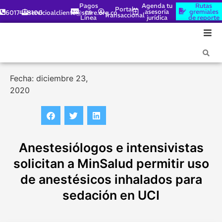
Pagos
Agenda tu
Rutas
Portal
en
asesoría
gremiales
6017448100
servicioalcliente@scare.org.co
Transaccional
Línea
jurídica
de reporte
Fecha: diciembre 23,
2020
Anestesiólogos e intensivistas
solicitan a MinSalud permitir uso
de anestésicos inhalados para
sedación en UCI