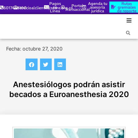
Pagos
Agenda tu
Rutas
Portal
en
asesoría
gremiales
6017448100
servicioalcliente@scare.org.co
Transaccional
Línea
jurídica
de reporte
Fecha: octubre 27, 2020
Anestesiólogos podrán asistir
becados a Euroanesthesia 2020