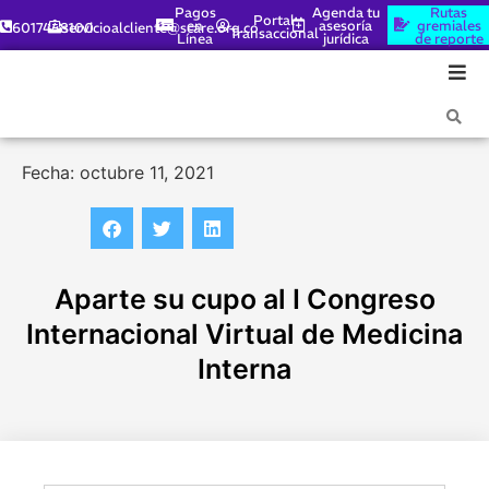
Pagos
Agenda tu
Rutas
Portal
en
asesoría
gremiales
6017448100
servicioalcliente@scare.org.co
Transaccional
Línea
jurídica
de reporte
Fecha: octubre 11, 2021
Aparte su cupo al I Congreso
Internacional Virtual de Medicina
Interna