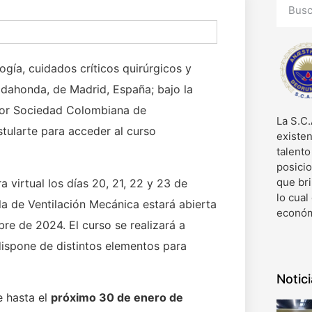
ogía, cuidados críticos quirúrgicos y
adahonda, de Madrid, España; bajo la
 por Sociedad Colombiana de
La S.C.
ularte para acceder al curso
existen
talent
posici
que bri
 virtual los días 20, 21, 22 y 23 de
lo cual
a de Ventilación Mecánica estará abierta
económ
e de 2024. El curso se realizará a
dispone de distintos elementos para
Notic
e hasta el
próximo 30 de enero de