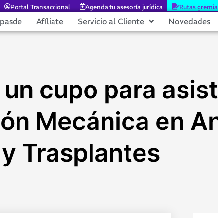
Portal Transaccional
Agenda tu asesoría jurídica
Rutas gremia
epasde
Afíliate
Servicio al Cliente
Novedades
un cupo para asisti
ión Mecánica en An
 y Trasplantes