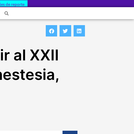
les de reporte
r al XXII
estesia,