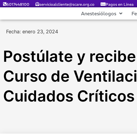
6017448100
servicioalcliente@scare.org.co
Pagos en Línea
Anestesiólogos
F
Fecha: enero 23, 2024
Postúlate y recibe 
Curso de Ventilac
Cuidados Críticos