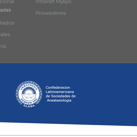
cional
Intranet Mykyo
dades
Proveedores
liados
ales
ros