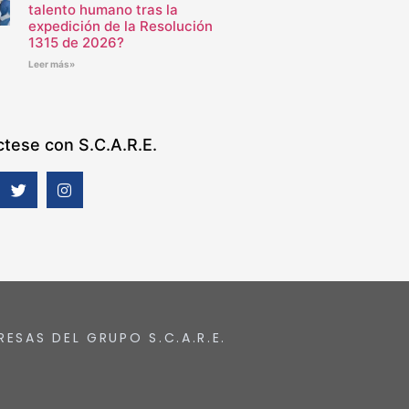
talento humano tras la
expedición de la Resolución
1315 de 2026?
Leer más»
tese con S.C.A.R.E.
RESAS DEL GRUPO S.C.A.R.E.