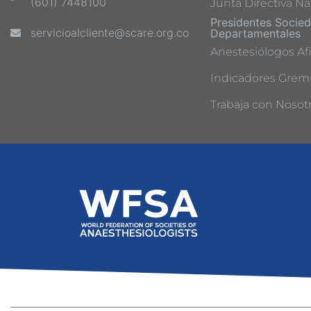
(601) 7448100
Junta Directiva Na
Presidentes Socie
servicioalcliente@scare.org.co
Departamentales
Anestesiólogos Afi
Indicadores Gremi
Trabaja con Nosot