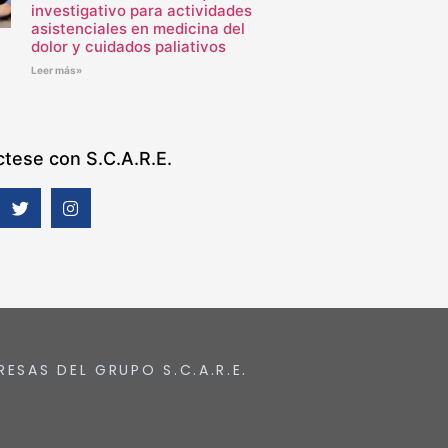
investigativo para actividades
asistenciales en medicina del
dolor y cuidados paliativos
Leer más»
tese con S.C.A.R.E.
RESAS DEL GRUPO S.C.A.R.E.