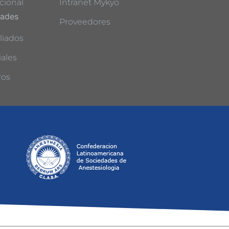
cional
Intranet Mykyo
dades
Proveedores
liados
ales
ros