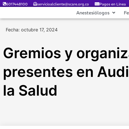
6017448100
servicioalcliente@scare.org.co
Pagos en Línea
Anestesiólogos
F
Fecha: octubre 17, 2024
Gremios y organi
presentes en Audi
la Salud