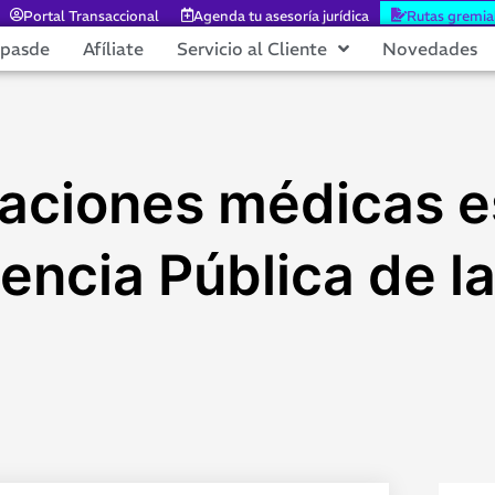
Portal Transaccional
Agenda tu asesoría jurídica
Rutas gremia
epasde
Afíliate
Servicio al Cliente
Novedades
zaciones médicas e
encia Pública de l