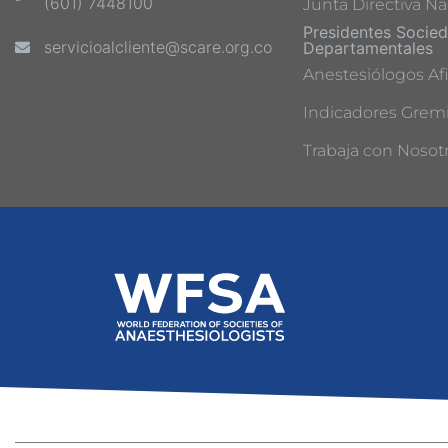
(601) 7448100
Junta Directiva Na
Presidentes Socie
servicioalcliente@scare.org.co
Departamentales
Anestesiólogos Afi
Indicadores Gremi
Trabaja con Nosot