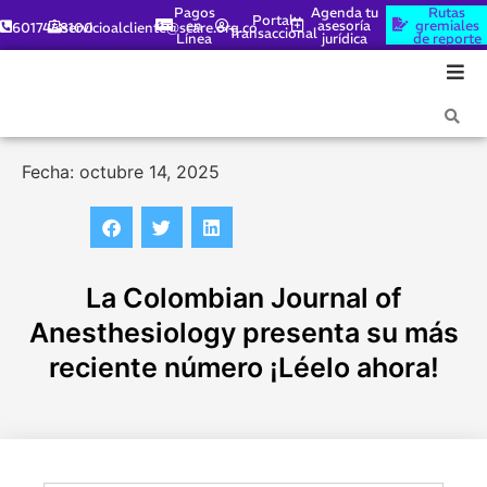
Pagos
Agenda tu
Rutas
Portal
en
asesoría
gremiales
6017448100
servicioalcliente@scare.org.co
Transaccional
Línea
jurídica
de reporte
Fecha: octubre 14, 2025
La Colombian Journal of
Anesthesiology presenta su más
reciente número ¡Léelo ahora!