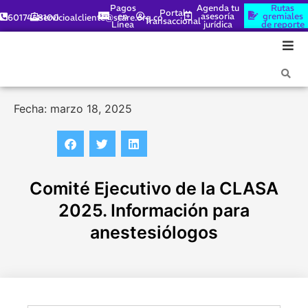
Pagos
Agenda tu
Rutas
Portal
en
asesoría
gremiales
6017448100
servicioalcliente@scare.org.co
Transaccional
Línea
jurídica
de reporte
Fecha: marzo 18, 2025
Comité Ejecutivo de la CLASA
2025. Información para
anestesiólogos