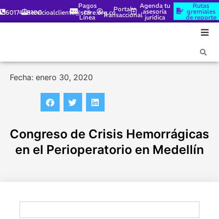
Pagos
Agenda tu
Rutas
Portal
en
asesoría
gremiales
6017448100
servicioalcliente@scare.org.co
Transaccional
Línea
jurídica
de reporte
Fecha: enero 30, 2020
Congreso de Crisis Hemorrágicas
en el Perioperatorio en Medellín