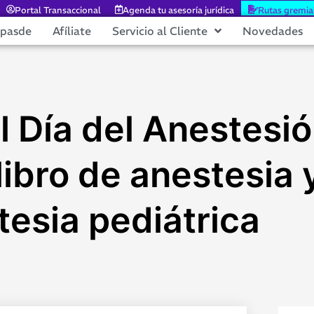
Portal Transaccional
Agenda tu asesoría jurídica
Rutas gremia
epasde
Afíliate
Servicio al Cliente
Novedades
Día del Anestesió
libro de anestesia 
tesia pediátrica