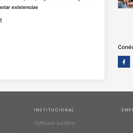
gotar existencias
!
Conéc
INSTITUCIONAL
EMP
Software Jurídico