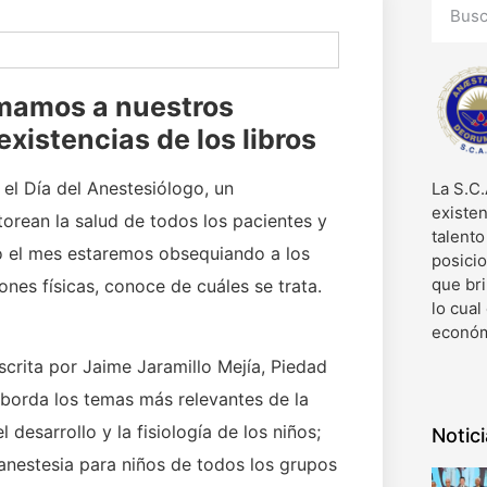
rmamos a nuestros
xistencias de los libros
l Día del Anestesiólogo, un
La S.C.
existen
torean la salud de todos los pacientes y
talent
do el mes estaremos obsequiando a los
posici
que bri
nes físicas, conoce de cuáles se trata.
lo cual
económ
scrita por Jaime Jaramillo Mejía, Piedad
orda los temas más relevantes de la
desarrollo y la fisiología de los niños;
Notic
anestesia para niños de todos los grupos