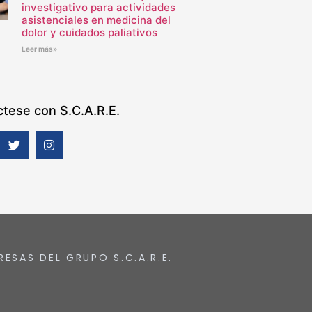
investigativo para actividades
asistenciales en medicina del
dolor y cuidados paliativos
Leer más»
tese con S.C.A.R.E.
RESAS DEL GRUPO S.C.A.R.E.