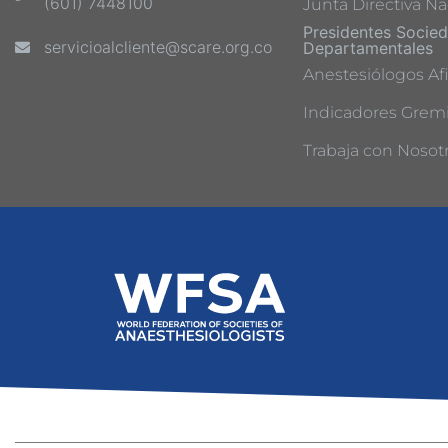
(601) 7448100
Junta Directiva Na
Presidentes Socie
servicioalcliente@scare.org.co
Departamentales
Anestesiólogos Afi
Indicadores Gremi
Trabaja con Nosot