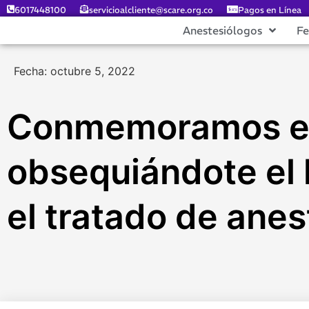
6017448100
servicioalcliente@scare.org.co
Pagos en Línea
Anestesiólogos
F
Fecha: octubre 5, 2022
Conmemoramos el 
obsequiándote el 
el tratado de anes