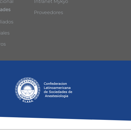
cional
Intranet Mykyo
dades
Proveedores
liados
ales
ros