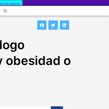
les de reporte
logo
y obesidad o