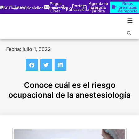
Pagos
Agenda tu
Rutas
Portal
en
asesoría
gremiales
6017448100
servicioalcliente@scare.org.co
Transaccional
Línea
jurídica
de reporte
Fecha: julio 1, 2022
Conoce cuál es el riesgo
ocupacional de la anestesiología