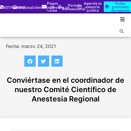
Pagos
Agenda tu
Rutas
Portal
en
asesoría
gremiales
6017448100
servicioalcliente@scare.org.co
Transaccional
Línea
jurídica
de reporte
Fecha: marzo 24, 2021
Conviértase en el coordinador de
nuestro Comité Científico de
Anestesia Regional