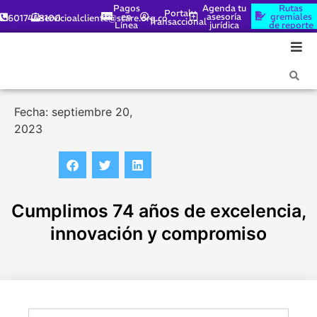
Pagos
Agenda tu
Rutas
Portal
en
asesoría
gremiales
6017448100
servicioalcliente@scare.org.co
Transaccional
Línea
jurídica
de reporte
Fecha: septiembre 20,
2023
Cumplimos 74 años de excelencia,
innovación y compromiso