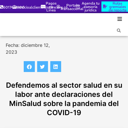
Pagos
Agenda tu
Rutas
Portal
en
asesoría
gremiales
6017448100
servicioalcliente@scare.org.co
Transaccional
Línea
jurídica
de reporte
Fecha: diciembre 12,
2023
Defendemos al sector salud en su
labor ante declaraciones del
MinSalud sobre la pandemia del
COVID-19