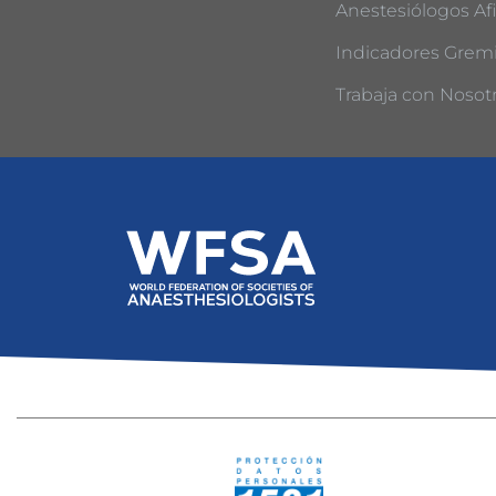
Anestesiólogos Afi
Indicadores Gremi
Trabaja con Nosot