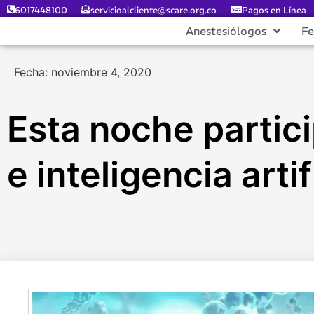
6017448100
servicioalcliente@scare.org.co
Pagos en Línea
Anestesiólogos
F
Fecha: noviembre 4, 2020
Esta noche partici
e inteligencia artif