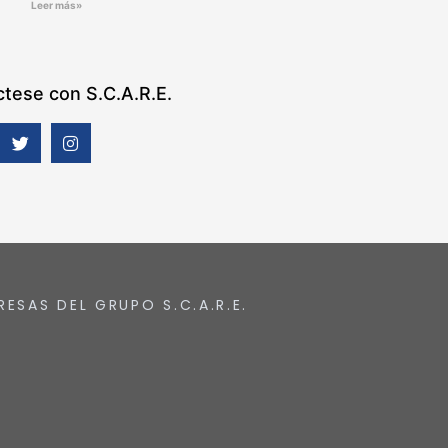
Leer más»
tese con S.C.A.R.E.
RESAS DEL GRUPO S.C.A.R.E.