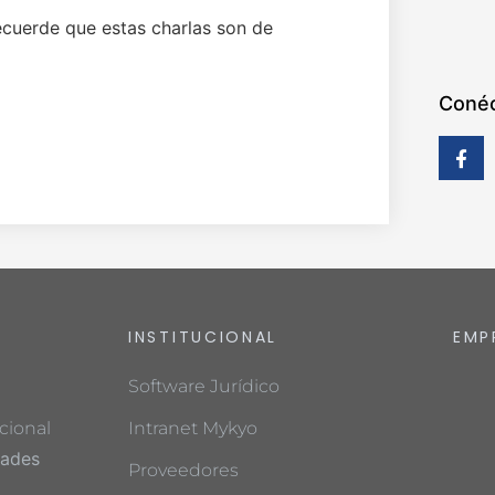
ecuerde que estas charlas son de
Conéc
INSTITUCIONAL
EMP
Software Jurídico
cional
Intranet Mykyo
dades
Proveedores