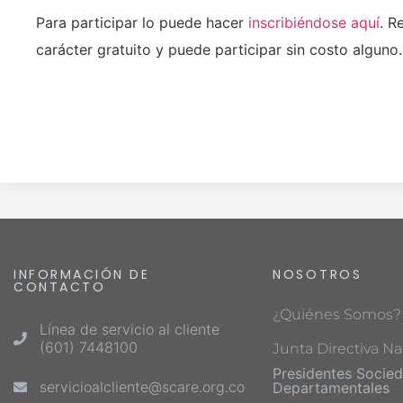
Para participar lo puede hacer
inscribiéndose aquí
. R
carácter gratuito y puede participar sin costo alguno.
INFORMACIÓN DE
NOSOTROS
CONTACTO
¿Quiénes Somos?
Línea de servicio al cliente
(601) 7448100
Junta Directiva Na
Presidentes Socie
servicioalcliente@scare.org.co
Departamentales