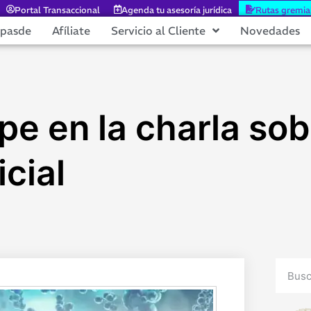
Portal Transaccional
Agenda tu asesoría jurídica
Rutas gremia
epasde
Afíliate
Servicio al Cliente
Novedades
pe en la charla sob
icial