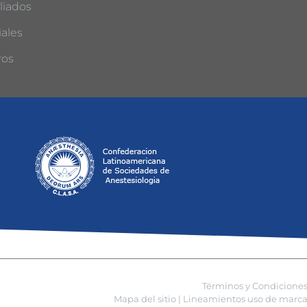
liados
ales
ros
Términos y Condicione
Mapa del sitio |
Lineamientos uso de marca 