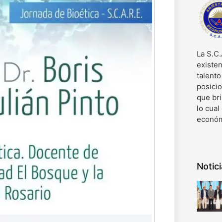
La S.C.
existen
talent
posici
que bri
lo cual
económ
Notic