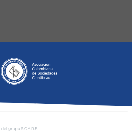
s
del grupo S.C.A.R.E.