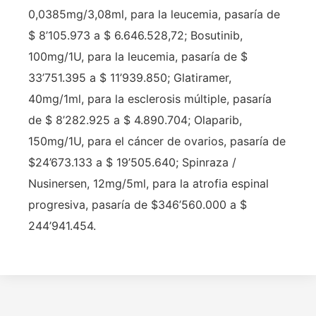
0,0385mg/3,08ml, para la leucemia, pasaría de
$ 8’105.973 a $ 6.646.528,72; Bosutinib,
100mg/1U, para la leucemia, pasaría de $
33’751.395 a $ 11’939.850; Glatiramer,
40mg/1ml, para la esclerosis múltiple, pasaría
de $ 8’282.925 a $ 4.890.704; Olaparib,
150mg/1U, para el cáncer de ovarios, pasaría de
$24’673.133 a $ 19’505.640; Spinraza /
Nusinersen, 12mg/5ml, para la atrofia espinal
progresiva, pasaría de $346’560.000 a $
244’941.454.