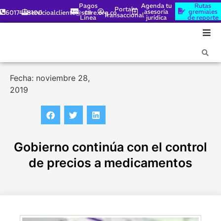
Pagos
Agenda tu
Rutas
Portal
en
asesoría
gremiales
6017448100
servicioalcliente@scare.org.co
Transaccional
Línea
jurídica
de reporte
Fecha: noviembre 28,
2019
Gobierno continúa con el control
de precios a medicamentos